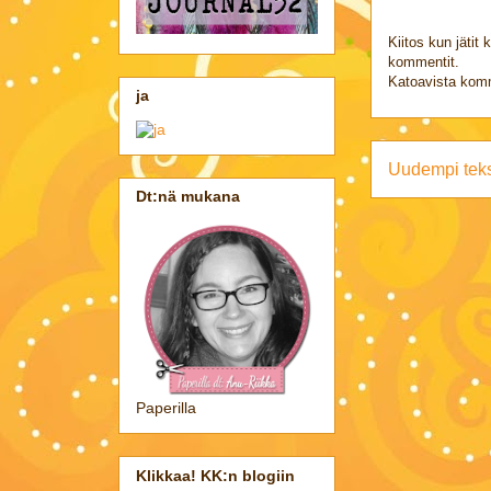
Kiitos kun jätit 
kommentit.
Katoavista komm
ja
Uudempi teks
Dt:nä mukana
Paperilla
Klikkaa! KK:n blogiin