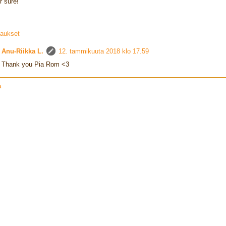
r sure!
aukset
Anu-Riikka L.
12. tammikuuta 2018 klo 17.59
Thank you Pia Rom <3
a