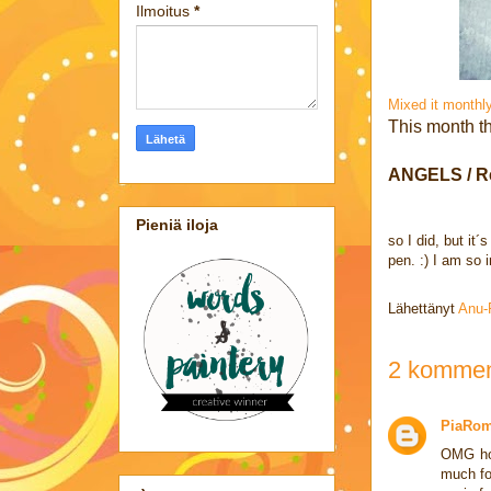
Ilmoitus
*
Mixed it monthl
This month t
ANGELS / R
Pieniä iloja
so I did, but it
pen. :) I am so 
Lähettänyt
Anu-R
2 kommen
PiaRo
OMG how
much fo