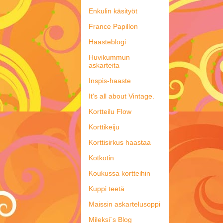
Enkulin käsityöt
France Papillon
Haasteblogi
Huvikummun
askarteita
Inspis-haaste
It's all about Vintage.
Kortteilu Flow
Korttikeiju
Korttisirkus haastaa
Kotkotin
Koukussa kortteihin
Kuppi teetä
Maissin askartelusoppi
Mileksi´s Blog