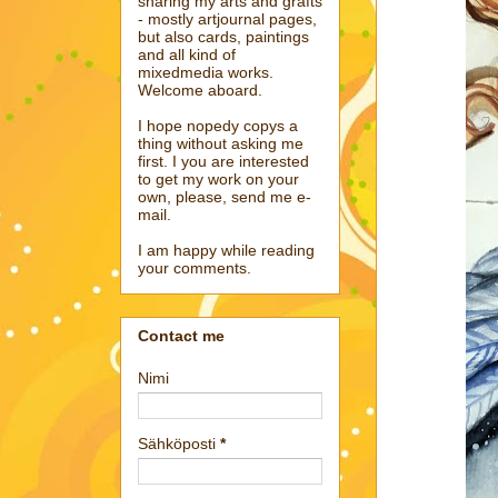
sharing my arts and grafts
- mostly artjournal pages,
but also cards, paintings
and all kind of
mixedmedia works.
Welcome aboard.
I hope nopedy copys a
thing without asking me
first. I you are interested
to get my work on your
own, please, send me e-
mail.
I am happy while reading
your comments.
Contact me
Nimi
Sähköposti
*