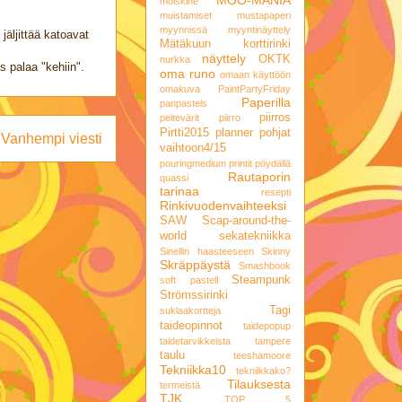
molskine
muistamiset
mustapaperi
myynnissä
myyntinäyttely
jäljittää katoavat
Mätäkuun korttirinki
näyttely
OKTK
nurkka
 palaa "kehiin".
oma runo
omaan käyttöön
omakuva
PaintPartyFriday
Paperilla
panpastels
piirros
peitevärit
piirro
Pirtti2015
planner
pohjat
Vanhempi viesti
vaihtoon4/15
pouringmedium
printit
pöydällä
Rautaporin
quassi
tarinaa
resepti
Rinkivuodenvaihteeksi
SAW
Scap-around-the-
world
sekatekniikka
Sinellin haasteeseen
Skinny
Skräppäystä
Smashbook
Steampunk
soft pastell
Strömssirinki
Tagi
suklaakortteja
taideopinnot
taidepopup
taidetarvikkeista
tampere
taulu
teeshamoore
Tekniikka10
tekniikkako?
Tilauksesta
termeistä
TJK
TOP 5