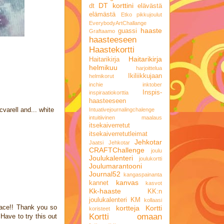
DT korttini
dt
elävästä
elämästä
Etko pikkujoulut
EverybodyArtChallange
haaste
guassi
Graftaamo
haasteeseen
Haastekortti
Haitarikirja
Haitarikirja
helmikuu
harjoittelua
Ikiliikkujaan
helmikorut
inchie
inktober
Inspis-
inspiraatiokorttia
haasteeseen
cvarell and... white
Intuativejournalingchalenge
intuitiivinen maalaus
itsekaiverretut
itsekaiverretutleimat
Jehkotar
Jaatsi
Jehkotar
CRAFTChallenge
joulu
Joulukalenteri
joulukortti
Joulumarantooni
Journal52
kangaspainanta
kanvas
kannet
kasvot
Kk-haaste
KK:n
joulukalenteri
KM
kollaasi
face!! Thank you so
kortteja
Kortti
koristeet
Kortti omaan
Have to try this out