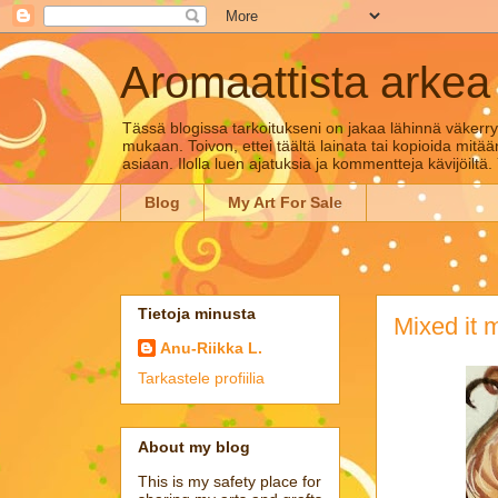
Aromaattista arkea
Tässä blogissa tarkoitukseni on jakaa lähinnä väkerryk
mukaan. Toivon, ettei täältä lainata tai kopioida mitää
asiaan. Ilolla luen ajatuksia ja kommentteja kävijöiltä.
Blog
My Art For Sale
Tietoja minusta
Mixed it m
Anu-Riikka L.
Tarkastele profiilia
About my blog
This is my safety place for