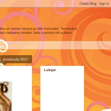
ikka on toinen nimeni ja sillä mennään. Tervetuloa
lata vastaava omaksi, laita s-postia niin palaan
1. joulukuuta 2017
Lukijat