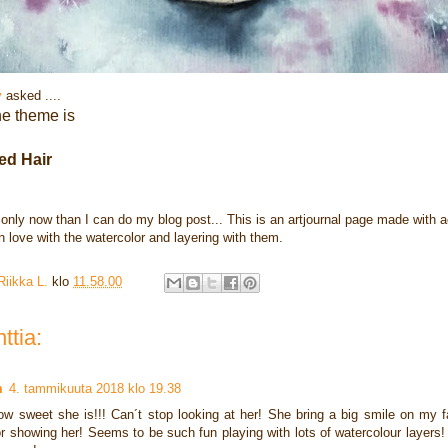
y
asked ....
he theme is
ed Hair
´s only now than I can do my blog post... This is an artjournal page made with a
in love with the watercolor and layering with them.
iikka L.
klo
11.58.00
ttia:
m
4. tammikuuta 2018 klo 19.38
 sweet she is!!! Can´t stop looking at her! She bring a big smile on my 
r showing her! Seems to be such fun playing with lots of watercolour layers! 