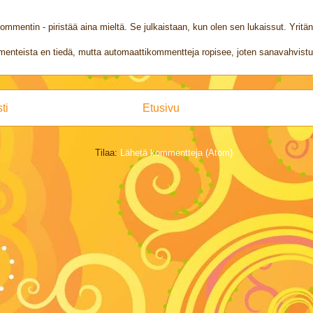
kommentin - piristää aina mieltä. Se julkaistaan, kun olen sen lukaissut. Yritän 
enteista en tiedä, mutta automaattikommentteja ropisee, joten sanavahvistus
ti
Etusivu
Tilaa:
Lähetä kommentteja (Atom)