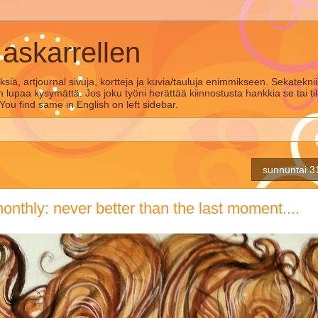
 askarrellen
siä, artjournal sivuja, kortteja ja kuvia/tauluja enimmikseen. Sekatekni
n lupaa kysymättä. Jos joku työni herättää kiinnostusta hankkia se tai ti
 You find same in English on left sidebar.
sunnuntai 3
onthly: never better than the last moment....