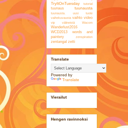
TryItOnTuesday
tutorial
tuunausta
tuunaus
tuunausta.
uusi tuote
vaihto
video
vaihekuvausta
vip
välineistä
Wacom
Wanderlust2016
WCD2013
words and
paintery
zenspiration
zentangal
zetti
Translate
Powered by
Translate
Vierailut
Hengen ravinnoksi