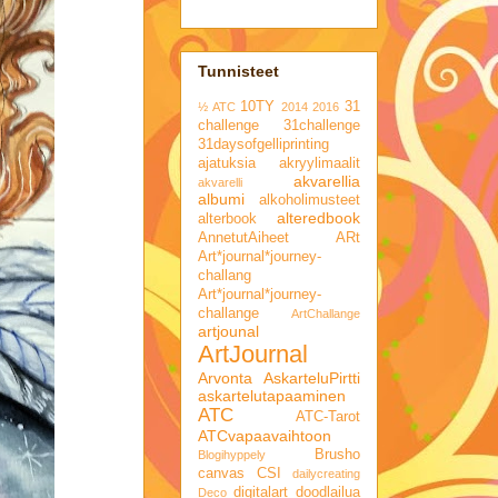
Tunnisteet
10TY
31
½ ATC
2014
2016
challenge
31challenge
31daysofgelliprinting
ajatuksia
akryylimaalit
akvarellia
akvarelli
albumi
alkoholimusteet
alteredbook
alterbook
AnnetutAiheet
ARt
Art*journal*journey-
challang
Art*journal*journey-
challange
ArtChallange
artjounal
ArtJournal
Arvonta
AskarteluPirtti
askartelutapaaminen
ATC
ATC-Tarot
ATCvapaavaihtoon
Brusho
Blogihyppely
canvas
CSI
dailycreating
digitalart
doodlailua
Deco