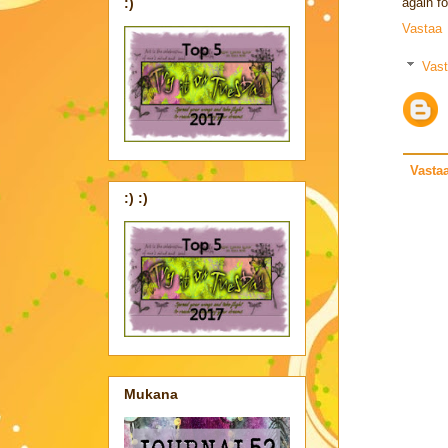
:)
again fo
Vastaa
Vast
Vasta
:) :)
Mukana