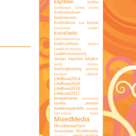
käyttöön
korttia
korttihaaste
korttiin
korttini
Korttisirkuksen
haasteeseen
kurssi
Korttitalkoot
koti
kuukauden projekti
kuva/taulu
kädentaitomessut
kädetvaihtoon
käsityö
Laatikkotuunausta
Laatikkotuunausta
omaan käyttöön
lahjaksi
lasten kanssa
learningbydoing
leimailua
leivotaan
LifeBook
LifeBook2014
LifeBook2015
LifeBook2016
Lifebook2017
linopainanta
luonnoksia
maalia pintaan
makemaypublic
mandala
micronkynä
mixed
MixedMedia
MixedMediaPlace
mixemedia
MixItMonthly
MOO-MANIA