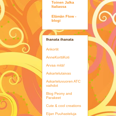
Toinen Jalka
Italiassa
Elämän Flow -
blogi
Ihanata ihanata
Ankortit
AnneKorttiKoti
Arvaa mitä!
Askartelutaivas
Askarteluvuoren ATC
vaihdot
Blog Peony and
Parakeet
Cute & cool creations
Eijan Puuhasteluja