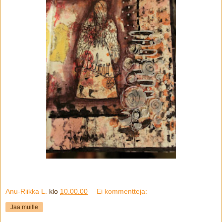
Anu-Riikka L.
klo
10.00.00
Ei kommentteja:
Jaa muille