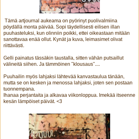
Tämä artjournal aukeama on pyörinyt puolivalmiina
pöydällä monta päivää. Sopi täydellisesti eilisen illan
puuhasteluksi, kun olinniin poikki, ettei oikeastaan mitään
sanottavaa enää ollut. Kynät ja kuva, leimasimet olivat
riittävästi.
Gelli painatus tässäkin taustalla, sitten vähän putsaillut
välineitä siihen. Ja tämmöinen "klousaus"....
Puuhailin myös lahjaksi lähtevää kanvastaulua tänään,
mutta se on kesken ja menossa lahjaksi, joten sen postaan
tuonnempana.
Ihanaa perjantaita ja alkavaa viikonloppua. Imekää itseenne
kesän lämpöiset päivät. <3