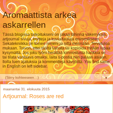
Aromaattista arkea
askarrellen
Tässä blogissa tarkoitukseni on jakaa lähinnä väkerryksiä,
artjournal sivuja, kortteja ja kuvia/tauluja enimmikseen.
Sekatekniikka on toinen nimeni ja sillä mennään. Tervetuloa
mukaan. Toivon, ettei täältä lainata tai kopioida mitään lupaa
kysymättä. Jos joku työni herättää kiinnostusta hankkia se
tai tilata vastaava omaksi, laita s-postia niin palaan asiaan.
Ilolla luen ajatuksia ja kommentteja kävijöiltä. You find same
in English on left sidebar.
▼
maanantai 31. elokuuta 2015
Artjournal: Roses are red