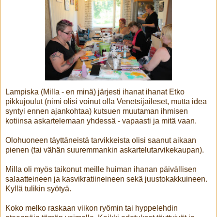
Lampiska (Milla - en minä) järjesti ihanat ihanat Etko
pikkujoulut (nimi olisi voinut olla Venetsijaileset, mutta idea
syntyi ennen ajankohtaa) kutsuen muutaman ihmisen
kotiinsa askartelemaan yhdessä - vapaasti ja mitä vaan.
Olohuoneen täyttäneistä tarvikkeista olisi saanut aikaan
pienen (tai vähän suuremmankin askartelutarvikekaupan).
Milla oli myös taikonut meille huiman ihanan päivällisen
salaatteineen ja kasvikratiineineen sekä juustokakkuineen.
Kyllä tulikin syötyä.
Koko melko raskaan viikon ryömin tai hyppelehdin