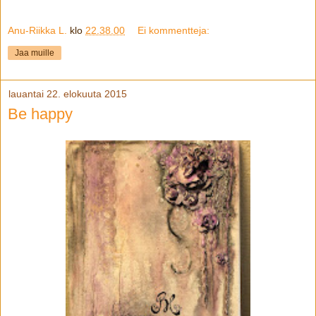
Anu-Riikka L.
klo
22.38.00
Ei kommentteja:
Jaa muille
lauantai 22. elokuuta 2015
Be happy