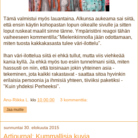
Tämä valmistui myös lauantaina. Alkunsa aukeama sai siitä,
että ensin käytin kohopastan lopun oikealle sivulle ja sitten
loput ruskeat maalit sinne tänne. Ympäristöni reagoi tähän
vaiheeseen kommentilla:"Mielenkiinnolla jään odottamaan,
miten tuosta kakkakasasta tulee väri-ilottelu".
Ihan väri-ilottelua siitä ei ehkä tullut, mutta viis viehkeää
kania kyllä. Ja ehkä myös tuo esiin tunnelmani siitä, miten
hassusti on niin, että toisinaan jokin yhteinen asia -
tekeminen, jota kaikki rakastavat - saattaa sitoa hyvinkin
erilaisia persoonia ja ihmisiä yhteen, tiiviiksi paketiksi -
"Kuin yhdeksi Perheeksi".
Anu-Riikka L.
klo
10.00.00
3 kommenttia:
Jaa muille
sunnuntai 30. elokuuta 2015
Artjournal: Kummallisia kuvia