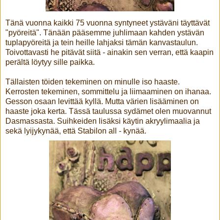
Tänä vuonna kaikki 75 vuonna syntyneet ystäväni täyttävät
"pyöreitä". Tänään pääsemme juhlimaan kahden ystävän
tuplapyöreitä ja tein heille lahjaksi tämän kanvastaulun.
Toivottavasti he pitävät siitä - ainakin sen verran, että kaapin
perältä löytyy sille paikka.
Tällaisten töiden tekeminen on minulle iso haaste.
Kerrosten tekeminen, sommittelu ja liimaaminen on ihanaa.
Gesson osaan levittää kyllä. Mutta värien lisääminen on
haaste joka kerta. Tässä taulussa sydämet olen muovannut
Dasmassasta. Suihkeiden lisäksi käytin akryylimaalia ja
sekä lyijykynää, että Stabilon all - kynää.