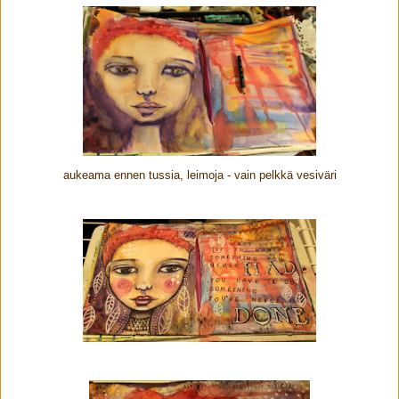
aukeama ennen tussia, leimoja - vain pelkkä vesiväri