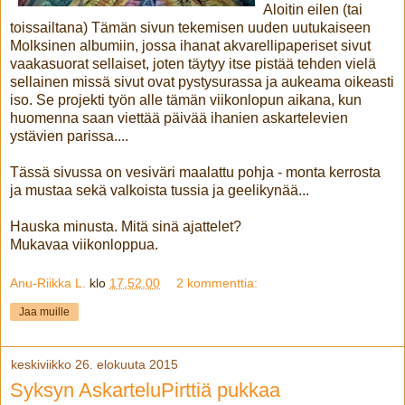
Aloitin eilen (tai
toissailtana) Tämän sivun tekemisen uuden uutukaiseen
Molksinen albumiin, jossa ihanat akvarellipaperiset sivut
vaakasuorat sellaiset, joten täytyy itse pistää tehden vielä
sellainen missä sivut ovat pystysurassa ja aukeama oikeasti
iso. Se projekti työn alle tämän viikonlopun aikana, kun
huomenna saan viettää päivää ihanien askartelevien
ystävien parissa....
Tässä sivussa on vesiväri maalattu pohja - monta kerrosta
ja mustaa sekä valkoista tussia ja geelikynää...
Hauska minusta. Mitä sinä ajattelet?
Mukavaa viikonloppua.
Anu-Riikka L.
klo
17.52.00
2 kommenttia:
Jaa muille
keskiviikko 26. elokuuta 2015
Syksyn AskarteluPirttiä pukkaa