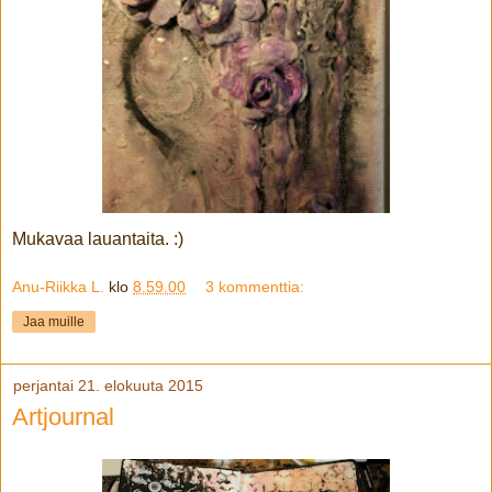
Mukavaa lauantaita. :)
Anu-Riikka L.
klo
8.59.00
3 kommenttia:
Jaa muille
perjantai 21. elokuuta 2015
Artjournal