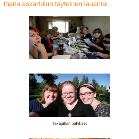
Ihana askartelun täyteinen lauantai
Takapihan pahikset