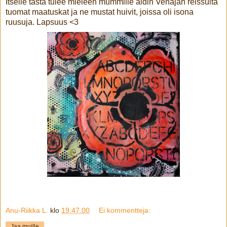
Itselle tästä tulee mieleen mummille äidin Venäjän reissulta
tuomat maatuskat ja ne mustat huivit, joissa oli isona
ruusuja. Lapsuus <3
Anu-Riikka L.
klo
19.47.00
Ei kommentteja:
Jaa muille