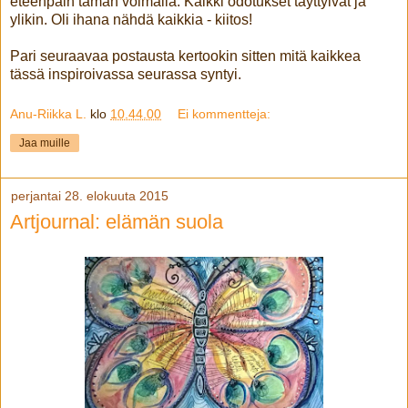
eteenpäin tämän voimalla. Kaikki odotukset täyttyivät ja
ylikin. Oli ihana nähdä kaikkia - kiitos!
Pari seuraavaa postausta kertookin sitten mitä kaikkea
tässä inspiroivassa seurassa syntyi.
Anu-Riikka L.
klo
10.44.00
Ei kommentteja:
Jaa muille
perjantai 28. elokuuta 2015
Artjournal: elämän suola