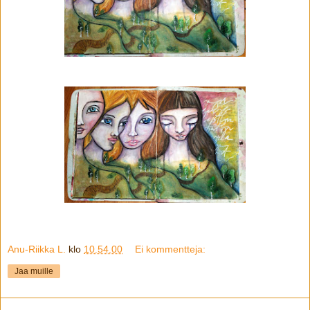
Anu-Riikka L.
klo
10.54.00
Ei kommentteja:
Jaa muille